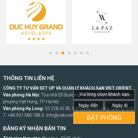
THÔNG TIN LIÊN HỆ
CÔNG TY TƯ VẤN SET UP VÀ QUẢN LÝ KHÁCH SẠN VIET ORIENT
Vui lòng chọn khách sạn
Văn phòng Hà Nội:
Tòa nhà SD Building – Số 7/6 phố Vũ Đức Thận,
phường Việt Hưng, TP. Hà Nội
Ngày đến
Ngày đi
Văn phòng Hạ Long:
Số 228, tổ 3B, Giếng Đáy, Hạ Long, Quảng Ninh
T: +84 931 580 188; E: info@vietorient.vn
ĐẶT PHÒNG
ĐĂNG KÝ NHẬN BẢN TIN