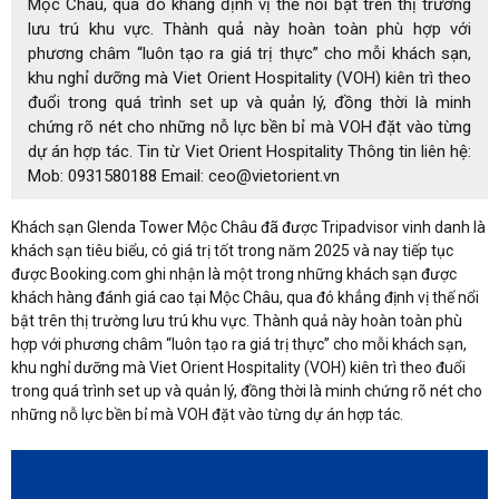
Mộc Châu, qua đó khẳng định vị thế nổi bật trên thị trường
lưu trú khu vực. Thành quả này hoàn toàn phù hợp với
phương châm “luôn tạo ra giá trị thực” cho mỗi khách sạn,
khu nghỉ dưỡng mà Viet Orient Hospitality (VOH) kiên trì theo
đuổi trong quá trình set up và quản lý, đồng thời là minh
chứng rõ nét cho những nỗ lực bền bỉ mà VOH đặt vào từng
dự án hợp tác. Tin từ Viet Orient Hospitality Thông tin liên hệ:
Mob: 0931580188 Email: ceo@vietorient.vn
Khách sạn Glenda Tower Mộc Châu đã được Tripadvisor vinh danh là
khách sạn tiêu biểu, có giá trị tốt trong năm 2025 và nay tiếp tục
được Booking.com ghi nhận là một trong những khách sạn được
khách hàng đánh giá cao tại Mộc Châu, qua đó khẳng định vị thế nổi
bật trên thị trường lưu trú khu vực. Thành quả này hoàn toàn phù
hợp với phương châm “luôn tạo ra giá trị thực” cho mỗi khách sạn,
khu nghỉ dưỡng mà Viet Orient Hospitality (VOH) kiên trì theo đuổi
trong quá trình set up và quản lý, đồng thời là minh chứng rõ nét cho
những nỗ lực bền bỉ mà VOH đặt vào từng dự án hợp tác.