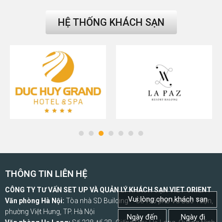
HỆ THỐNG KHÁCH SẠN
THÔNG TIN LIÊN HỆ
CÔNG TY TƯ VẤN SET UP VÀ QUẢN LÝ KHÁCH SẠN VIET ORIENT
Vui lòng chọn khách sạn
Văn phòng Hà Nội:
Tòa nhà SD Building – Số 7/6 phố Vũ Đức Thận,
phường Việt Hưng, TP. Hà Nội
Ngày đến
Ngày đi