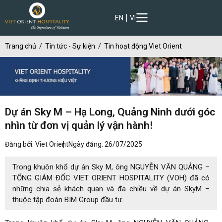
EN
VI
Trang chủ
Tin tức - Sự kiện
Tin hoạt động Viet Orient
Dự án Sky M – Hạ Long, Quảng Ninh dưới góc
nhìn từ đơn vị quản lý vận hành!
Đăng bởi: Viet Orient
Ngày đăng: 26/07/2025
Trong khuôn khổ dự án Sky M, ông NGUYỄN VĂN QUẢNG –
TỔNG GIÁM ĐỐC VIET ORIENT HOSPITALITY (VOH) đã có
những chia sẻ khách quan và đa chiều về dự án SkyM –
thuộc tập đoàn BIM Group đầu tư.