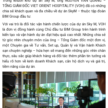
Trong khuôn khổ dự án Sky M, ông NGUYỄN VĂN QUẢNG –
TỔNG GIÁM ĐỐC VIET ORIENT HOSPITALITY (VOH) đã có những
chia sẻ khách quan và đa chiều về dự án SkyM – thuộc tập đoàn
BIM Group đầu tư.
Với vai trò là đối tác vận hành chiến lược của dự án Sky M, VOH
là đơn vị đồng hành cùng Chủ đầu tư BIM Group trên hành trình
kiến tạo và vận hành dự án đạt hiệu quả cao nhất. Những chia sẻ
từ góc nhìn chuyên môn của ông – Tổng Giám đốc một đơn vị,
một Chuyên gia về Tư vấn, Set up, Quản lý và Vận hành Khách
sạn chuyên nghiệp – hứa hẹn sẽ mang đến những góc nhìn chân
thực, sâu sắc giúp khách hàng và đối tác thêm phần tin tưởng và
hiểu rõ hơn về kinh doanh Khách sạn, căn hộ dịch vụ và giá trị,
tiềm năng của dự án.