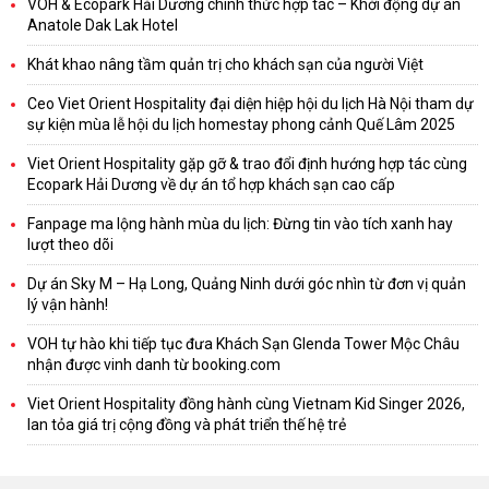
VOH & Ecopark Hải Dương chính thức hợp tác – Khởi động dự án
Anatole Dak Lak Hotel
Khát khao nâng tầm quản trị cho khách sạn của người Việt
Ceo Viet Orient Hospitality đại diện hiệp hội du lịch Hà Nội tham dự
sự kiện mùa lễ hội du lịch homestay phong cảnh Quế Lâm 2025
Viet Orient Hospitality gặp gỡ & trao đổi định hướng hợp tác cùng
Ecopark Hải Dương về dự án tổ hợp khách sạn cao cấp
Fanpage ma lộng hành mùa du lịch: Đừng tin vào tích xanh hay
lượt theo dõi
Dự án Sky M – Hạ Long, Quảng Ninh dưới góc nhìn từ đơn vị quản
lý vận hành!
VOH tự hào khi tiếp tục đưa Khách Sạn Glenda Tower Mộc Châu
nhận được vinh danh từ booking.com
Viet Orient Hospitality đồng hành cùng Vietnam Kid Singer 2026,
lan tỏa giá trị cộng đồng và phát triển thế hệ trẻ