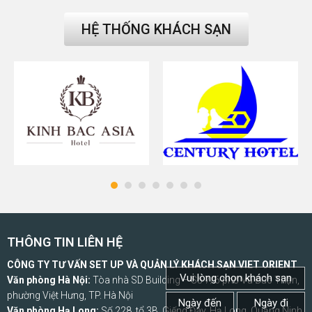
HỆ THỐNG KHÁCH SẠN
THÔNG TIN LIÊN HỆ
CÔNG TY TƯ VẤN SET UP VÀ QUẢN LÝ KHÁCH SẠN VIET ORIENT
Vui lòng chọn khách sạn
Văn phòng Hà Nội:
Tòa nhà SD Building – Số 7/6 phố Vũ Đức Thận,
phường Việt Hưng, TP. Hà Nội
Ngày đến
Ngày đi
Văn phòng Hạ Long:
Số 228, tổ 3B, Giếng Đáy, Hạ Long, Quảng Ninh